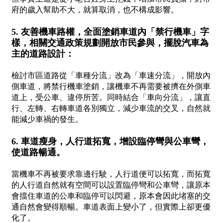
府的歲入幫助不大，就算取消，也不構成影響。
5. 友善機車路權，全面塗銷車道內「禁行機車」字
樣，相關交通政策規劃開放市民參與，擺脫汽車為
主的道路設計：
檢討市區道路從「車種分流」改為「車速分流」，開放內
側車道，將禁行機車塗銷，讓機車不再需要被擠在外側車
道上，受公車、違停所苦。同時結合「車向分流」，讓直
行、左轉、右轉車道各別獨立，減少車流的交叉，自然就
能減少車禍的發生。
6. 車道瘦身，人行道拓寬，增設臨停彎與公車彎，
使道路暢通。
當機車不再被要求靠邊行駛，人行道便可以拓寬，而拓寬
的人行道自然就有空間可以設置臨停彎和公車彎，讓原本
會擋住車道的公車和臨停可以閃避，原本會因此堵塞的交
通自然會變得順暢。車道表面上變小了，但實際上卻更優
化了。