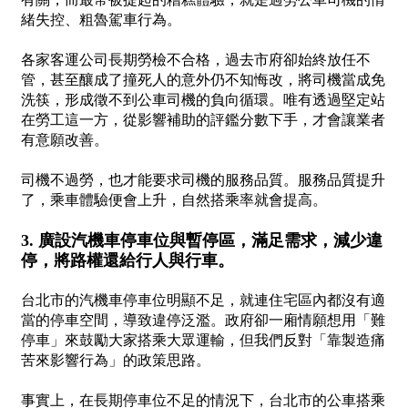
緒失控、粗魯駕車行為。
各家客運公司長期勞檢不合格，過去市府卻始終放任不
管，甚至釀成了撞死人的意外仍不知悔改，將司機當成免
洗筷，形成徵不到公車司機的負向循環。唯有透過堅定站
在勞工這一方，從影響補助的評鑑分數下手，才會讓業者
有意願改善。
司機不過勞，也才能要求司機的服務品質。服務品質提升
了，乘車體驗便會上升，自然搭乘率就會提高。
3. 廣設汽機車停車位與暫停區，滿足需求，減少違
停，將路權還給行人與行車。
台北市的汽機車停車位明顯不足，就連住宅區內都沒有適
當的停車空間，導致違停泛濫。政府卻一廂情願想用「難
停車」來鼓勵大家搭乘大眾運輸，但我們反對「靠製造痛
苦來影響行為」的政策思路。
事實上，在長期停車位不足的情況下，台北市的公車搭乘