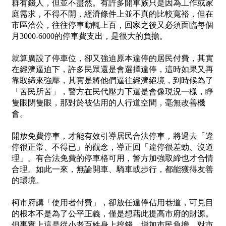
群有錢人，但並不盡然。有許多開車族只是因為工作或家
庭需求，不得不開，經濟條件上並不真的比較寬裕，但在
市區洽公，往往停車動輒上百，回家之後又必須面臨每個
月3000-6000的停車費支出，是很大的負擔。
就算廣設了停車位，卻又強迫原本違停的居民付費，其實
在經濟逼迫下，許多民眾還是會選擇違停，這時如果又再
靠取締來強壓，其實是將他們逼往經濟絕境，到時候為了
「苦民所苦」，警方在民代壓力下還是會像現況一樣，睜
隻眼閉隻眼，那對於被佔用的人行道空間，毫無改善機
會。
開放免費停車，才能有效引導居民合法停車，將過去「違
停很正常、不得已」的觀念，導正回「違停很差勁、沒道
理」。有合法免費的停車格可用，警方加強取締也才合情
合理。如此一來，無論開車、騎車或步行，都能獲得友善
的環境。
柯市府講「使用者付費」，卻放任違停佔用巷道，可見目
的根本不是為了公平正義，僅是想藉此提高市府的財源。
但事實上這是從小老百姓身上挖錢，增加市民負擔，對市