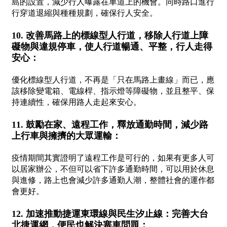
島的設置，減少行人曝露在車道上的機會。同時路口進行
行穿道退縮與種種規劃，確保行人安全。
10. 改善馬路上的標線型人行道，移除人行道上障
礙物與違規停車，使人行道暢通、平整，行人走得
安心：
優化標線型人行道，不再是「只在馬路上畫線」而已，應
該移除變電箱、電線桿、指示燈等障礙物，並且整平、保
持連續性，確保用路人走起來安心。
11. 鼓勵在家、遠程工作，釋放通勤時間，減少路
上行車與擁擠的大眾運輸：
疫情期間其實證明了遠程工作是可行的，如果有更多人可
以居家辦公，不但可以省下許多通勤時間，可以用於休息
與進修，路上也會減少許多通勤人潮，整體社會的運作都
會更好。
12. 加速推動捷運東環線與民生汐止線：完善大台
北捷運網，便民也解決塞車問題：